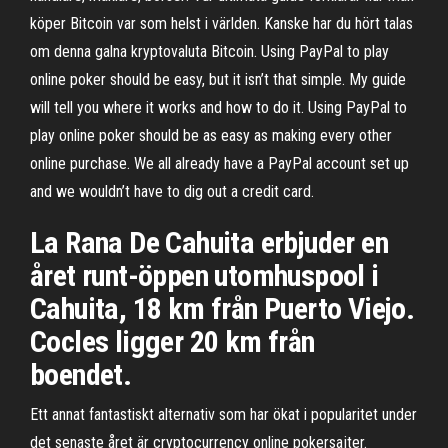
köper Bitcoin var som helst i världen. Kanske har du hört talas
om denna galna kryptovaluta Bitcoin. Using PayPal to play
online poker should be easy, but it isn’t that simple. My guide
will tell you where it works and how to do it. Using PayPal to
play online poker should be as easy as making every other
online purchase. We all already have a PayPal account set up
and we wouldn’t have to dig out a credit card.
La Rana De Cahuita erbjuder en
året runt-öppen utomhuspool i
Cahuita, 18 km från Puerto Viejo.
Cocles ligger 20 km från
boendet.
Ett annat fantastiskt alternativ som har ökat i popularitet under
det senaste året är cryptocurrency online pokersajter.