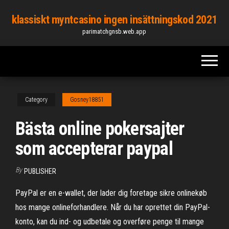
Skip
klassiskt myntcasino ingen insättningskod 2021
to
parimatchgnsb.web.app
the
content
Category
Gosney18851
Bästa online pokersajter
som accepterar paypal
By
PUBLISHER
PayPal er en e-wallet, der lader dig foretage sikre onlinekøb
hos mange onlineforhandlere. Når du har oprettet din PayPal-
konto, kan du ind- og udbetale og overføre penge til mange