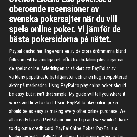
oberoende recensioner av
svenska pokersajter när du vill
spela online poker. Vi jämför de
bästa pokersidorna på nätet.
Paypal casino har länge varit en av de stora drömmarna bland
folk som vill ha smidiga och effektiva betalningslösningar när
de spelar online. Anledningen är så klart att PayPal är av
världens populäraste betaltjänster och är en högt respekterad
aktör på marknaden. Using PayPal to play online poker should
be easy, but it isn’t that simple. My guide will tell you where it
works and how to do it. Using PayPal to play online poker
should be as easy as making every other online purchase. We
all already have a PayPal account set up and we wouldn’t have
to dig out a credit card. PayPal Online Poker. PayPal is a
leading virtual 'e-Wallet' that allows fast, secure online poker