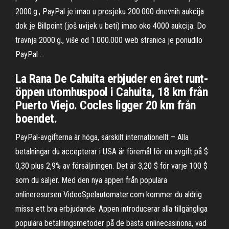
2000.g., PayPal je imao u prosjeku 200.000 dnevnih aukcija
dok je Billpoint (još uvijek u beti) imao oko 4000 aukcija. Do
travnja 2000.g., više od 1.000.000 web stranica je ponudilo
PayPal …
La Rana De Cahuita erbjuder en året runt-
öppen utomhuspool i Cahuita, 18 km från
Puerto Viejo. Cocles ligger 20 km från
boendet.
PayPal-avgifterna är höga, särskilt internationellt – Alla
betalningar du accepterar i USA är föremål för en avgift på $
0,30 plus 2,9% av försäljningen. Det är 3,20 $ för varje 100 $
som du säljer. Med den nya appen från populära
onlineresursen VideoSpelautomater.com kommer du aldrig
missa ett bra erbjudande. Appen introducerar alla tillgängliga
populära betalningsmetoder på de bästa onlinecasinona, vad