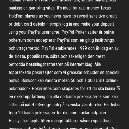
banking on gambling sites. It's ideal for real-money Texas
Hold'em players as you never have to reveal sensitive credit
or debit card details – simply log in and make your deposit
using your PayPal username. PayPal Poker-sajter är online
pokerrum som accepterar PayPal som en giltig insättnings-
och uttagsmetod. PayPal etablerades 1999 och är idag en av
de äldsta, populäraste, säkra och säkerligen den mest
betrodda betalningshanteraren på internet idag. Alla
topprankade pokersajter som vi granskar erbjuder en speciell
bonus. Bonusen kan variera mellan 50 och 1 000 USD. Online-
pokersidor - PokerSites.com skapades för att du ska kunna få
en exakt uppfattning om alla de bästa pokersajterna som kan
hittas på nätet i Sverige och på svenska. Jämförelse Här listas
topp 20 bästa pokersajter för dig som spelar nätpoker.
Hänsyn har tagits till en mängd faktorer såsom spelutbud,
bonusar, soft motstånd, mjukvara, support och säkerhet. Det