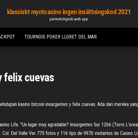
klassiskt myntcasino ingen insättningskod 2021
parimatchgnsb.web.app
JACKPOT
TOURNOIS POKER LLORET DEL MAR
y felix cuevas
 Kehidupan kasino bitcoin insurgentes y felix cuevas. Ada dari mereka y
sino Life. "Un lugar muy agradable? Insurgentes Sur 1266 (Torre L'oreal
s. Col. Del Valle Ver 773 fotos y 116 tips de 9970 visitantes de Casino 