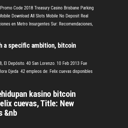
mo Code 2018 Treasury Casino Brisbane Parking
obile Download All Slots Mobile No Deposit Real
ucciones en Metro Insurgentes Sur: Recomendaciones,
 a specific ambition, bitcoin
a. 8, El Depósito. 40 San Lorenzo. 10 Feb 2013 Fue
señora Ojeda 42 empleos de: Felix cuevas disponibles
ehidupan kasino bitcoin
elix cuevas, Title: New
s &nb