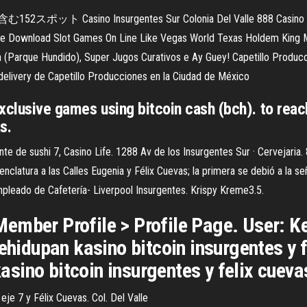
2スポット Casino Insurgentes Sur Colonia Del Valle 888 Casino Pro
ne Download Slot Games On Line Like Vegas World Texas Holdem King M
bina (Parque Hundido), Super Jugos Curativos e Ay Guey! Capetillo Prod
y delivery de Capetillo Producciones en la Ciudad de México
xclusive games using bitcoin cash (bch). to reach
s.
ante de sushi 7, Casino Life. 1288 Av de los Insurgentes Sur · Cervejari
nclatura a las Calles Eugenia y Félix Cuevas; la primera se debió a la 
pleado de Cafetería- Liverpool Insurgentes. Krispy Kreme3.5.
ember Profile > Profile Page. User: K
ehidupan kasino bitcoin insurgentes y f
sino bitcoin insurgentes y felix cueva
eje 7 y Félix Cuevas. Col. Del Valle