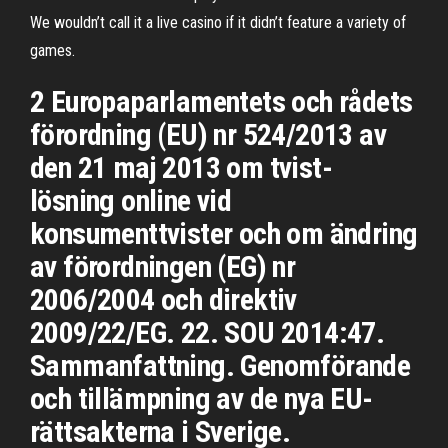
We wouldn’t call it a live casino if it didn’t feature a variety of
games.
2 Europaparlamentets och rådets
förordning (EU) nr 524/2013 av
den 21 maj 2013 om tvist-
lösning online vid
konsumenttvister och om ändring
av förordningen (EG) nr
2006/2004 och direktiv
2009/22/EG. 22. SOU 2014:47.
Sammanfattning. Genomförande
och tillämpning av de nya EU-
rättsakterna i Sverige.