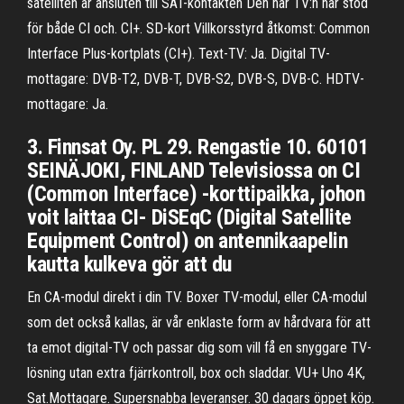
satelliten är ansluten till SAT-kontakten Den här TV:n har stöd
för både CI och. CI+. SD-kort Villkorsstyrd åtkomst: Common
Interface Plus-kortplats (CI+). Text-TV: Ja. Digital TV-
mottagare: DVB-T2, DVB-T, DVB-S2, DVB-S, DVB-C. HDTV-
mottagare: Ja.
3. Finnsat Oy. PL 29. Rengastie 10. 60101
SEINÄJOKI, FINLAND Televisiossa on CI
(Common Interface) -korttipaikka, johon
voit laittaa CI- DiSEqC (Digital Satellite
Equipment Control) on antennikaapelin
kautta kulkeva gör att du
En CA-modul direkt i din TV. Boxer TV-modul, eller CA-modul
som det också kallas, är vår enklaste form av hårdvara för att
ta emot digital-TV och passar dig som vill få en snyggare TV-
lösning utan extra fjärrkontroll, box och sladdar. VU+ Uno 4K,
Sat.Mottagare. Supersnabba leveranser. 30 dagars öppet köp.