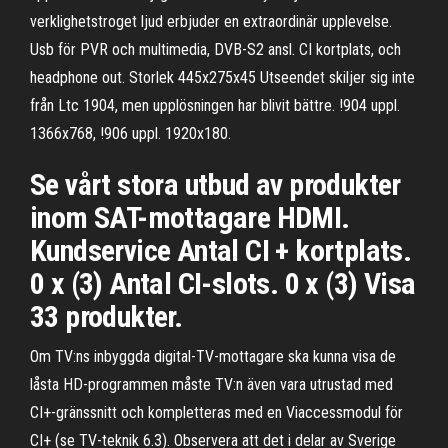
verklighetstroget ljud erbjuder en extraordinär upplevelse.
Usb för PVR och multimedia, DVB-S2 ansl. CI kortplats, och
headphone out. Storlek 445x275x45 Utseendet skiljer sig inte
från Ltc 1904, men upplösningen har blivit bättre. !904 uppl.
1366x768, !906 uppl. 1920x180.
Se vårt stora utbud av produkter
inom SAT-mottagare HDMI.
Kundservice Antal CI + kortplats.
0 x (3) Antal CI-slots. 0 x (3) Visa
33 produkter.
Om TV:ns inbyggda digital-TV-mottagare ska kunna visa de
låsta HD-­programmen måste TV:n även vara utrustad med
CI+-gränssnitt och kompletteras med en Viaccessmodul för
CI+ (se TV-teknik 6.3). Observera att det i delar av Sverige