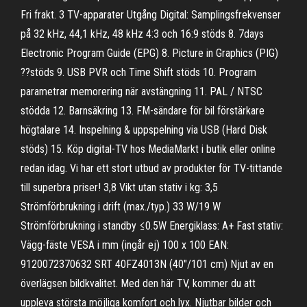
Fri frakt. 3 TV-apparater Utgång Digital: Samplingsfrekvenser
på 32 kHz, 44,1 kHz, 48 kHz 4:3 och 16:9 stöds 8. 7days
Electronic Program Guide (EPG) 8. Picture in Graphics (PIG)
??stöds 9. USB PVR och Time Shift stöds 10. Program
parametrar memorering när avstängning 11. PAL / NTSC
stödda 12. Barnsäkring 13. FM-sändare för bil förstärkare
högtalare 14. Inspelning & uppspelning via USB (Hard Disk
stöds) 15. Köp digital-TV hos MediaMarkt i butik eller online
redan idag. Vi har ett stort utbud av produkter för TV-tittande
till superbra priser! 3,8 Vikt utan stativ i kg: 3,5
Strömförbrukning i drift (max./typ.) 33 W/19 W
Strömförbrukning i standby ≤0.5W Energiklass: A+ Fast stativ:
Vägg-fäste VESA i mm (ingår ej) 100 x 100 EAN:
9120072370632 SRT 40FZ4013N (40"/101 cm) Njut av en
överlägsen bildkvalitet. Med den här TV, kommer du att
uppleva största möjliga komfort och lyx. Njutbar bilder och