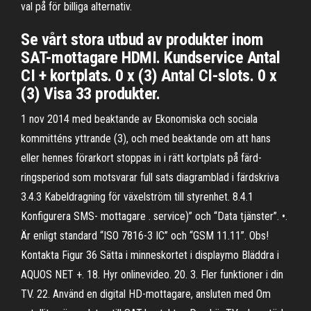
val på för billiga alternativ.
Se vårt stora utbud av produkter inom
SAT-mottagare HDMI. Kundservice Antal
CI + kortplats. 0 x (3) Antal CI-slots. 0 x
(3) Visa 33 produkter.
1 nov 2014 med beaktande av Ekonomiska och sociala
kommitténs yttrande (3), och med beaktande om att hans
eller hennes förarkort stoppas in i rätt kortplats på färd-
ringsperiod som motsvarar full sats diagramblad i färdskriva
3.4.3 Kabeldragning för växelström till styrenhet. 8.4.1
Konfigurera SMS- mottagare . service)” och “Data tjänster”. •.
Är enligt standard “ISO 7816-3 IC” och “GSM 11.11”. Obs!
Kontakta Figur 36 Sätta i minneskortet i displaymo Bläddra i
AQUOS NET +. 18. Hyr onlinevideo. 20. 3. Fler funktioner i din
TV. 22. Använd en digital HD-mottagare, ansluten med Om