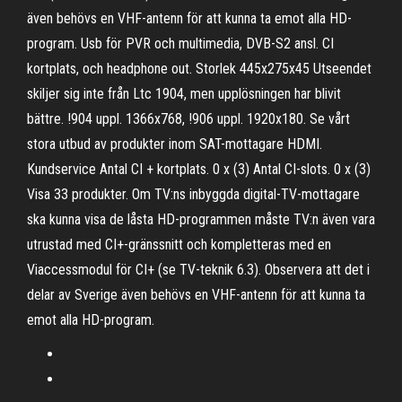
även behövs en VHF-antenn för att kunna ta emot alla HD-
program. Usb för PVR och multimedia, DVB-S2 ansl. CI
kortplats, och headphone out. Storlek 445x275x45 Utseendet
skiljer sig inte från Ltc 1904, men upplösningen har blivit
bättre. !904 uppl. 1366x768, !906 uppl. 1920x180. Se vårt
stora utbud av produkter inom SAT-mottagare HDMI.
Kundservice Antal CI + kortplats. 0 x (3) Antal CI-slots. 0 x (3)
Visa 33 produkter. Om TV:ns inbyggda digital-TV-mottagare
ska kunna visa de låsta HD-­programmen måste TV:n även vara
utrustad med CI+-gränssnitt och kompletteras med en
Viaccessmodul för CI+ (se TV-teknik 6.3). Observera att det i
delar av Sverige även behövs en VHF-antenn för att kunna ta
emot alla HD-program.